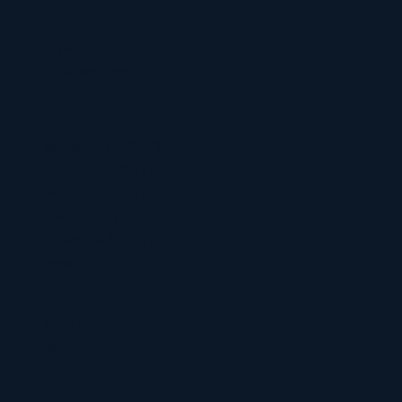
Categorías
Style
(5)
Uncategorized
(4)
Archivos
septiembre 2021
(1)
noviembre 2015
(1)
octubre 2015
(2)
enero 2014
(1)
diciembre 2013
(2)
agosto 2013
(2)
Inicio
Nosotros
Servicios
Productos
Contacto