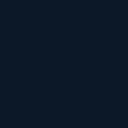
About
Lorem ipsum dolor sit amet, consectetuer adipiscing elit, sed
diam nonummy nibh euismod tincidunt.
Novedades
02
Sep
Hello world!
1
Comentario
Welcome to Flatsome
Just another post with A Gallery
A Simple Blog Post
A Video Blog Post
Recent Comments
A WordPress Commenter
en
Hello world!
Tag Cloud
brooklyn
fashion
style
women