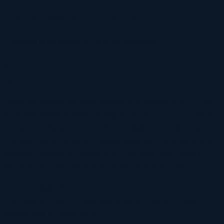
Another post with A Gallery
Publicado el
diciembre 16, 2013
por
fedhecad
16
Dic
Lorem ipsum dolor sit amet, consectetur adipiscing elit. In sed
vulputate massa. Fusce ante magna, iaculis ut purus ut, facilisis
ultrices nibh. Quisque commodo nunc eget tortor dapibus, et
tristique magna convallis. Phasellus egestas nunc eu venenatis
vehicula. Phasellus et magna nulla. Proin ante nunc, mollis a
lectus ac, volutpat placerat ante. Vestibulum sit amet […]
Continuar leyendo
→
Publicado en
Style
|
Etiquetado
brooklyn
,
fashion
,
style
,
women
Deje un comentario