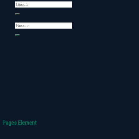
Buscar
por:
Buscar
por:
Pages Element
Display a list of sub pages of a selected page in a beautiful way.