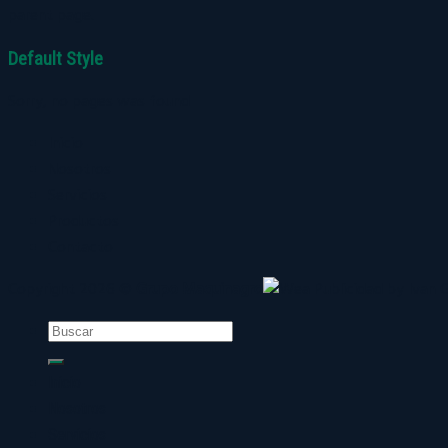
parent page.
Default Style
Sorry, no pages was found
Inicio
Nosotros
Servicios
Productos
Contacto
Copyright 2026 ©
Grupo Maquinagro
Buscar
por:
Inicio
Nosotros
Servicios