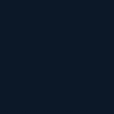
 Very useful if you need to link to sub pages from a